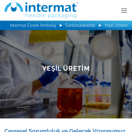
İçeriğe
atla
İntermat Esnek Ambalaj
Sürdürülebilirlik
Yeşil Üretim
YEŞIL ÜRETIM
Çevresel Sorumluluk ve Gelecek Vizyonumuz