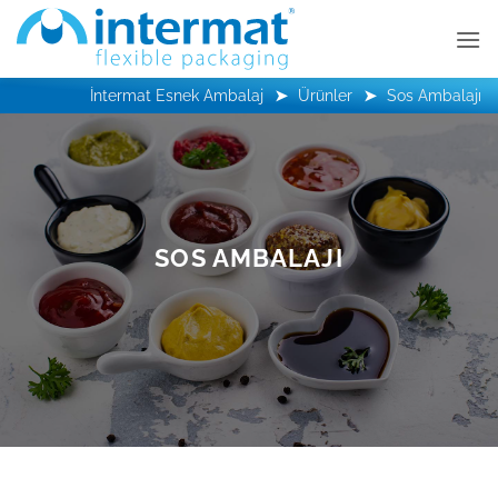
İçeriğe
atla
İntermat Esnek Ambalaj
Ürünler
Sos Ambalajı
SOS AMBALAJI