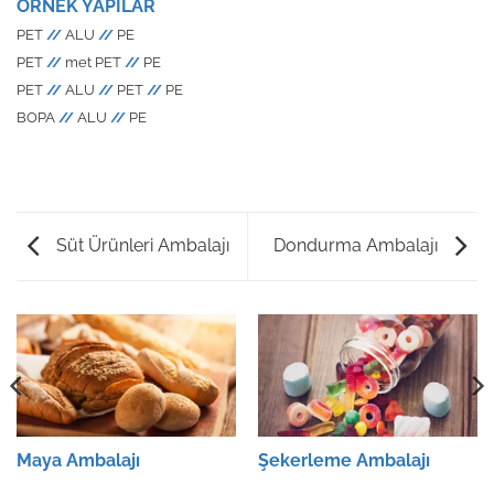
ÖRNEK YAPILAR
PET
//
ALU
//
PE
PET
//
met PET
//
PE
PET
//
ALU
//
PET
//
PE
BOPA
//
ALU
//
PE
Süt Ürünleri Ambalajı
Dondurma Ambalajı
Maya Ambalajı
Şekerleme Ambalajı